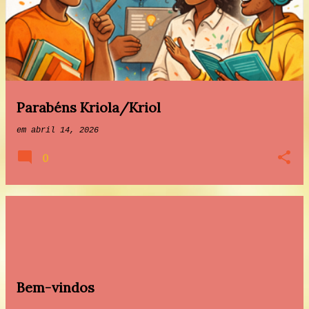
n
s
a
g
e
Parabéns Kriola/Kriol
n
em
abril 14, 2026
s
0
Bem-vindos